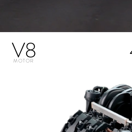
V
8
MOTOR