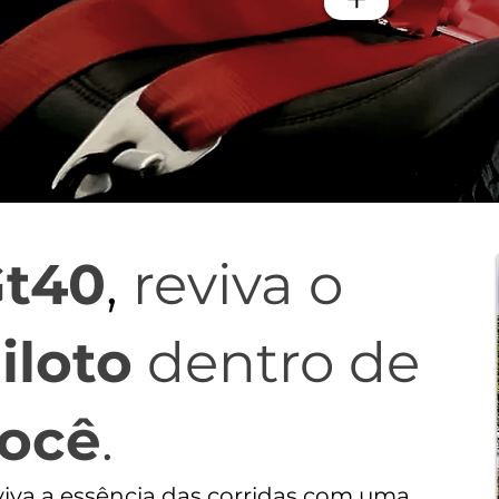
t40
,
reviva o
iloto
dentro de
ocê
.
iva a essência das corridas com uma