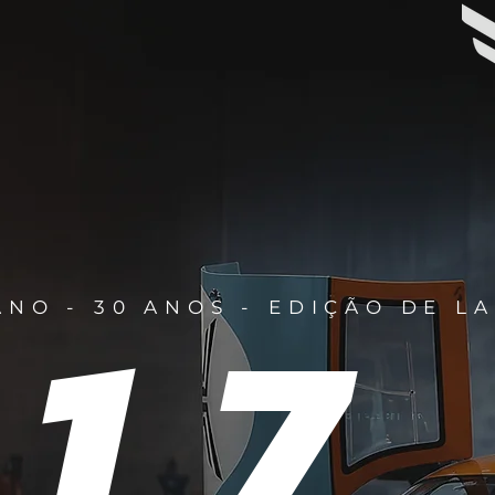
9
1
7
.
.
ANO - 30 ANOS - EDIÇÃO DE 