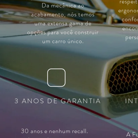
respei
Da mecânica ao
ergono
acabamento, nós temos
confo
uma extensa gama de
encon
opções para você construir
pers
um carro único.
3 ANOS DE GARANTIA
IN
30 anos e nenhum recall.
A Fu