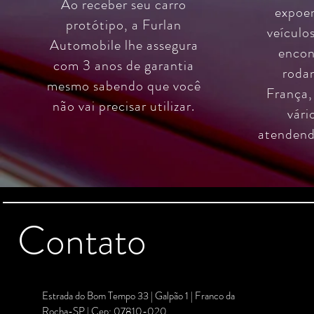
Ao receber seu carro
expoen
protótipo, a Furlan
veículos
Automobile lhe assegura
encon
com 3 anos de garantia
roda
mesmo sabendo que você
França,
não vai precisar utilizar.
vári
atendend
Contato
Estrada do Bom Tempo 33 | Galpão 1 | Franco da
Rocha-SP | Cep: 07810-020