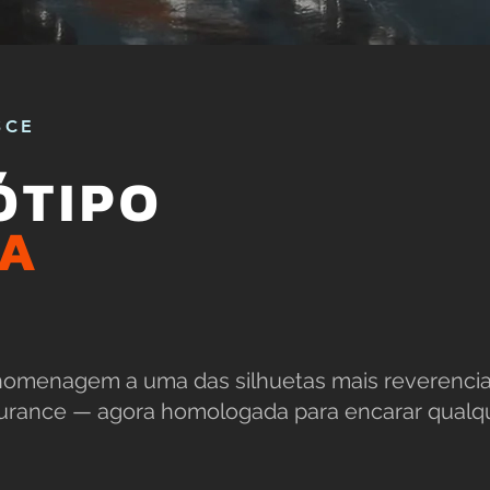
SCE
ÓTIPO
UA
a homenagem a uma das silhuetas mais reverenci
durance — agora homologada para encarar qualq