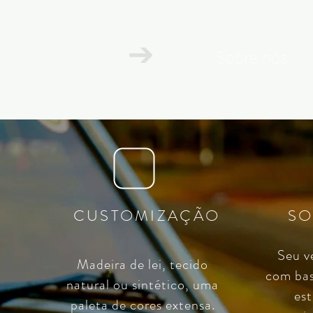
Sobre nós
CUSTOMIZAÇÃO
SO
Seu v
Madeira de lei, tecido
com bas
natural ou sintético, uma
est
paleta de cores extensa.