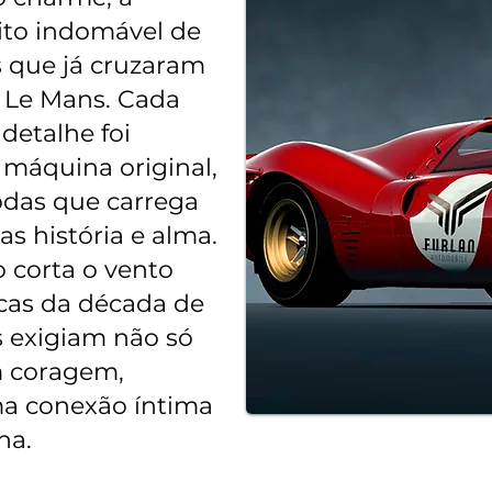
rito indomável de
 que já cruzaram
 Le Mans. Cada
 detalhe foi
 máquina original,
odas que carrega
s história e alma.
o corta o vento
cas da década de
s exigiam não só
 coragem,
ma conexão íntima
na.