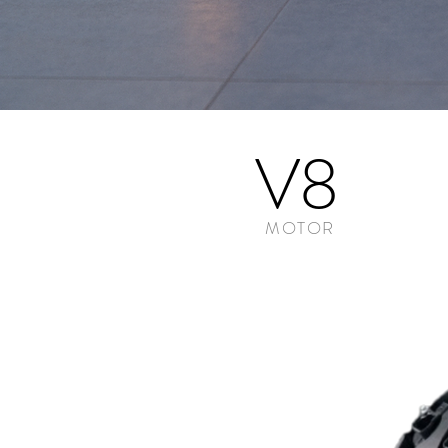
V
8
MOTOR