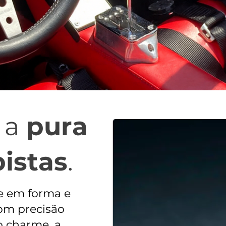
a a
pura
pistas
.
e em forma e
com precisão
o charme, a