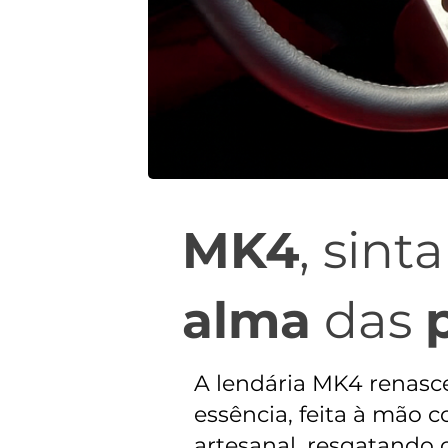
MK4
, sint
alma
das
A lendária MK4 renasc
essência, feita à mão 
artesanal, resgatando 